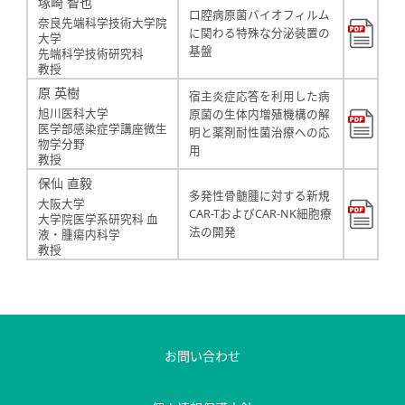
塚崎 智也
口腔病原菌バイオフィルム
奈良先端科学技術大学院
に関わる特殊な分泌装置の
大学
基盤
先端科学技術研究科
教授
原 英樹
宿主炎症応答を利用した病
旭川医科大学
原菌の生体内増殖機構の解
医学部感染症学講座微生
明と薬剤耐性菌治療への応
物学分野
用
教授
保仙 直毅
多発性骨髄腫に対する新規
大阪大学
CAR-TおよびCAR-NK細胞療
大学院医学系研究科 血
法の開発
液・腫瘍内科学
教授
お問い合わせ