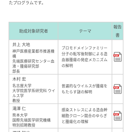
たプログラムです。
報告
助成対象研究者
テーマ
書
井上 大地
ブロモドメインファミリー
神戸医療産業都市推進機
分子の転写後制御による造
構
血器腫瘍の発症メカニズム
先端医療研究センター血
の解明
液・腫瘍研究部
部長
木村 宏
名古屋大学
普遍的なウイルスが腫瘍を
大学院医学系研究科 ウイ
もたらす謎の解明
ルス学
教授
滝澤 仁
感染ストレスによる造血幹
熊本大学
細胞クローン競合のゆらぎ
国際先端医学研究機構
と腫瘍化の理解
特別招聘教授